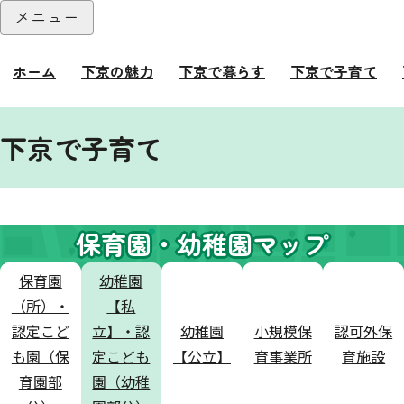
本文へ
メニュー
閉じる
ホーム
下京の魅力
下京で暮らす
下京で子育て
ここから本文です。
下京で子育て
保育園・幼稚園マップ
保育園
幼稚園
（所）・
【私
認定こど
立】・認
幼稚園
小規模保
認可外保
も園（保
定こども
【公立】
育事業所
育施設
育園部
園（幼稚