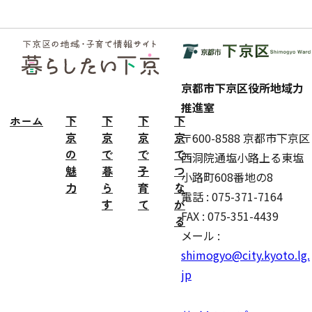
フッ
ター
京都市下京区役所地域力
推進室
ホーム
下
下
下
下
京
京
京
京
〒600-8588 京都市下京区
の
で
で
で
西洞院通塩小路上る東塩
魅
暮
子
つ
小路町608番地の8
力
ら
育
な
電話 : 075-371-7164
す
て
が
FAX : 075-351-4439
る
メール :
shimogyo@city.kyoto.lg.
jp