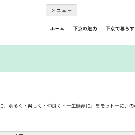
本文へ
メニュー
閉じる
ホーム
下京の魅力
下京で暮らす
て
に、明るく・楽しく・仲良く・一生懸命に」をモットーに、の