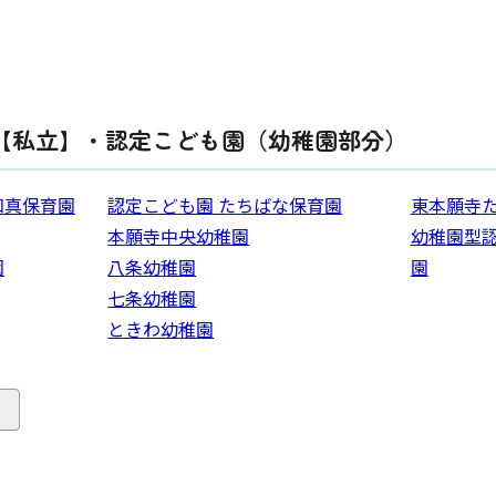
【私立】・認定こども園（幼稚園部分）
知真保育園
認定こども園 たちばな保育園
東本願寺
本願寺中央幼稚園
幼稚園型認
園
八条幼稚園
園
七条幼稚園
ときわ幼稚園
る