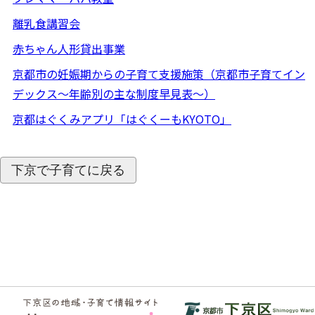
離乳食講習会
赤ちゃん人形貸出事業
京都市の妊娠期からの子育て支援施策（京都市子育てイン
デックス～年齢別の主な制度早見表～）
京都はぐくみアプリ「はぐくーもKYOTO」
下京で子育てに戻る
フッ