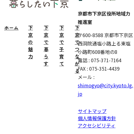
ター
京都市下京区役所地域力
推進室
ホーム
下
下
下
下
京
京
京
京
〒600-8588 京都市下京区
の
で
で
で
西洞院通塩小路上る東塩
魅
暮
子
つ
小路町608番地の8
力
ら
育
な
電話 : 075-371-7164
す
て
が
FAX : 075-351-4439
る
メール :
shimogyo@city.kyoto.lg.
jp
サイトマップ
個人情報保護方針
アクセシビリティ