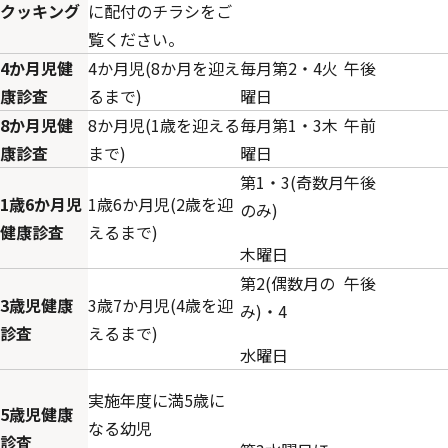
クッキング
に配付のチラシをご
覧ください。
4か月児健
4か月児(8か月を迎え
毎月第2・4火
午後
康診査
るまで)
曜日
8か月児健
8か月児(1歳を迎える
毎月第1・3木
午前
康診査
まで)
曜日
第1・3(奇数月
午後
1歳6か月児
1歳6か月児(2歳を迎
のみ)
健康診査
えるまで)
木曜日
第2(偶数月の
午後
3歳児健康
3歳7か月児(4歳を迎
み)・4
診査
えるまで)
水曜日
実施年度に満5歳に
5歳児健康
なる幼児
診査