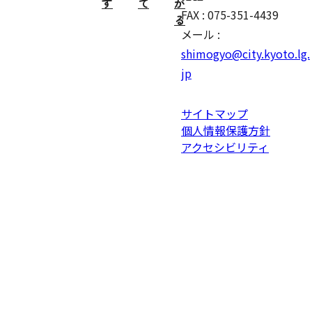
す
て
が
FAX : 075-351-4439
る
メール :
shimogyo@city.kyoto.lg.
jp
サイトマップ
個人情報保護方針
アクセシビリティ