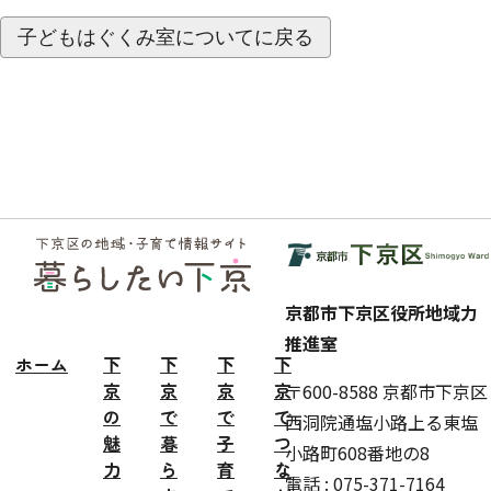
子どもはぐくみ室についてに戻る
フッ
ター
京都市下京区役所地域力
推進室
ホーム
下
下
下
下
京
京
京
京
〒600-8588 京都市下京区
の
で
で
で
西洞院通塩小路上る東塩
魅
暮
子
つ
小路町608番地の8
力
ら
育
な
電話 : 075-371-7164