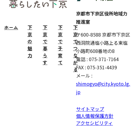
ター
京都市下京区役所地域力
推進室
ホーム
下
下
下
下
京
京
京
京
〒600-8588 京都市下京区
の
で
で
で
西洞院通塩小路上る東塩
魅
暮
子
つ
小路町608番地の8
力
ら
育
な
電話 : 075-371-7164
す
て
が
FAX : 075-351-4439
る
メール :
shimogyo@city.kyoto.lg.
jp
サイトマップ
個人情報保護方針
アクセシビリティ