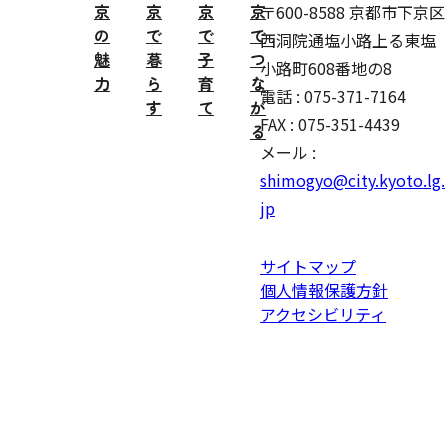
京
京
京
京
〒600-8588 京都市下京区
の
で
で
で
西洞院通塩小路上る東塩
魅
暮
子
つ
小路町608番地の8
力
ら
育
な
電話 : 075-371-7164
す
て
が
FAX : 075-351-4439
る
メール :
shimogyo@city.kyoto.lg.
jp
サイトマップ
個人情報保護方針
アクセシビリティ