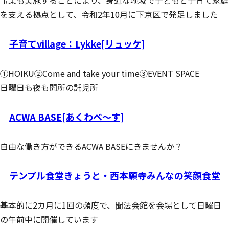
事業も実施することにより、身近な地域で子どもと子育て家庭
を支える拠点として、令和2年10月に下京区で発足しました
子育てvillage：Lykke[リュッケ]
①HOIKU②Come and take your time③EVENT SPACE
日曜日も夜も開所の託児所
ACWA BASE[あくわべ～す]
自由な働き方ができるACWA BASEにきませんか？
テンプル食堂きょうと・西本願寺みんなの笑顔食堂
基本的に2カ月に1回の頻度で、聞法会館を会場として日曜日
の午前中に開催しています