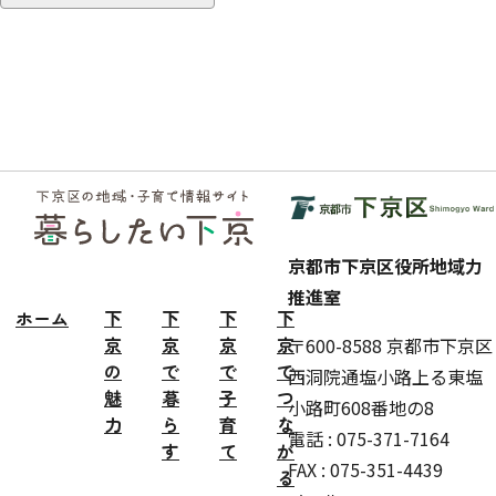
フッ
ター
京都市下京区役所地域力
推進室
ホーム
下
下
下
下
京
京
京
京
〒600-8588 京都市下京区
の
で
で
で
西洞院通塩小路上る東塩
魅
暮
子
つ
小路町608番地の8
力
ら
育
な
電話 : 075-371-7164
す
て
が
FAX : 075-351-4439
る