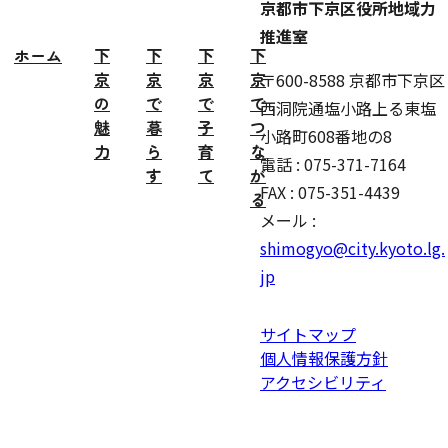
京都市下京区役所地域力
推進室
ホーム
下
下
下
下
京
京
京
京
〒600-8588 京都市下京区
の
で
で
で
西洞院通塩小路上る東塩
魅
暮
子
つ
小路町608番地の8
力
ら
育
な
電話 : 075-371-7164
す
て
が
FAX : 075-351-4439
る
メール :
shimogyo@city.kyoto.lg.
jp
サイトマップ
個人情報保護方針
アクセシビリティ