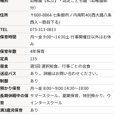
種別
幼稚園【私立】・認定こども園（幼稚園部
分）
住所
〒600-8864 七条御所ノ内南町40(西大路八条
西入一筋目下る)
TEL
075-313-0813
保育時間
月～金 9:00～14:30土 行事開催日以外はお休
み
保育年数
4年保育
定員
135
昼食
週5回 選択給食、行事ごとの会食
送迎バス
あり 。詳細はお問い合わせください。
制服
あり
預かり保育
月～金 8:00～9:00 14:30～18:00
長期休暇中の保
サマースクール、夏期保育、特別預かり、ウ
育
インタースクール
満3歳児保育
あり