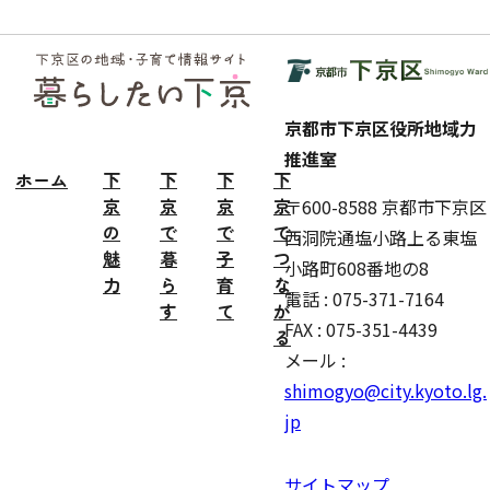
フッ
ター
京都市下京区役所地域力
推進室
ホーム
下
下
下
下
京
京
京
京
〒600-8588 京都市下京区
の
で
で
で
西洞院通塩小路上る東塩
魅
暮
子
つ
小路町608番地の8
力
ら
育
な
電話 : 075-371-7164
す
て
が
FAX : 075-351-4439
る
メール :
shimogyo@city.kyoto.lg.
jp
サイトマップ