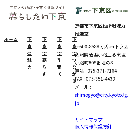
フッ
ター
京都市下京区役所地域力
推進室
ホーム
下
下
下
下
京
京
京
京
〒600-8588 京都市下京区
の
で
で
で
西洞院通塩小路上る東塩
魅
暮
子
つ
小路町608番地の8
力
ら
育
な
電話 : 075-371-7164
す
て
が
FAX : 075-351-4439
る
メール :
shimogyo@city.kyoto.lg.
jp
サイトマップ
個人情報保護方針