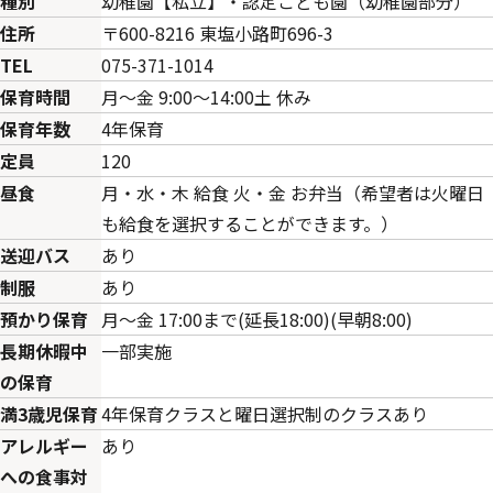
種別
幼稚園【私立】・認定こども園（幼稚園部分）
住所
〒600-8216 東塩小路町696-3
TEL
075-371-1014
保育時間
月～金 9:00～14:00土 休み
保育年数
4年保育
定員
120
昼食
月・水・木 給食 火・金 お弁当（希望者は火曜日
も給食を選択することができます。）
送迎バス
あり
制服
あり
預かり保育
月～金 17:00まで(延長18:00)(早朝8:00)
長期休暇中
一部実施
の保育
満3歳児保育
4年保育クラスと曜日選択制のクラスあり
アレルギー
あり
への食事対