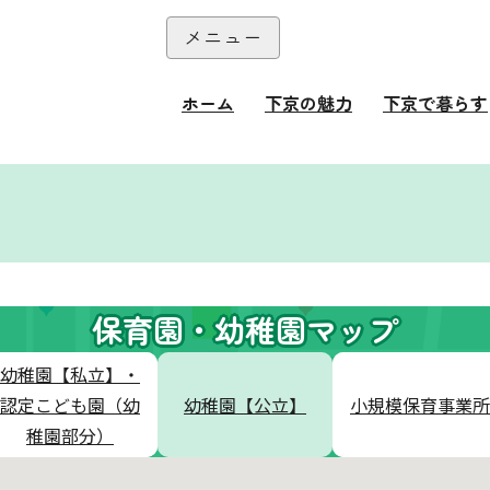
本文へ
メニュー
閉じる
ホーム
下京の魅力
下京で暮らす
て
保育園・幼稚園マップ
幼稚園【私立】・
認定こども園（幼
幼稚園【公立】
小規模保育事業所
稚園部分）