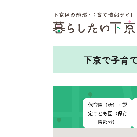
ここから本文です。
下京で子育
保育園（所）・認
定こども園（保育
園部分）