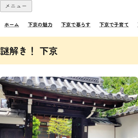
本文へ
メニュー
閉じる
ホーム
下京の魅力
下京で暮らす
下京で子育て
ここから本文です。
謎解き！ 下京