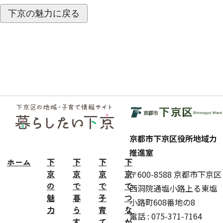
ジ
送
下京の魅力に戻る
り
フッ
ター
京都市下京区役所地域力
推進室
ホーム
下
下
下
下
京
京
京
京
〒600-8588 京都市下京区
の
で
で
で
西洞院通塩小路上る東塩
魅
暮
子
つ
小路町608番地の8
力
ら
育
な
電話 : 075-371-7164
す
て
が