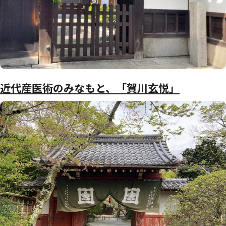
近代産医術のみなもと、「賀川玄悦」