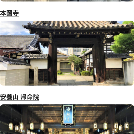
本圀寺
安養山 帰命院