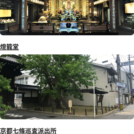
燈籠堂
京都七條巡査派出所