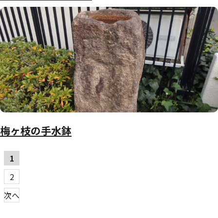
梅ヶ枝の手水鉢
投
1
稿
2
の
次へ
ペー