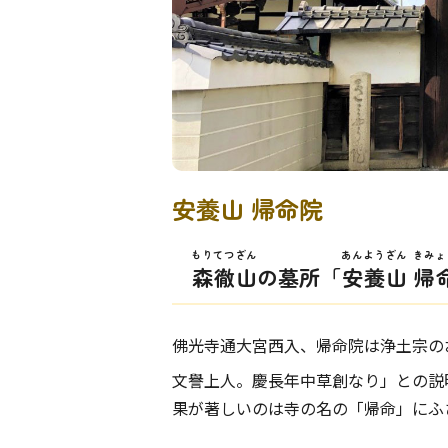
安養山 帰命院
もりてつざん
あんようざん
きみょ
森徹山
の墓所「
安養山
帰
佛光寺通大宮西入、帰命院は浄土宗の
文譽上人。慶長年中草創なり」との説
果が著しいのは寺の名の「帰命」にふ