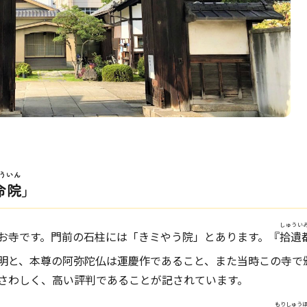
ういん
命院
」
しゅうい
お寺です。門前の石柱には「きミやう院」とあります。『
拾遺
明と、本尊の阿弥陀仏は運慶作であること、また当時この寺で
さわしく、高い評判であることが記されています。
もりしゅう