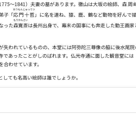
775〜1841）夫妻の墓があります。徹山は大坂の絵師、
森周
おうもんじゅってつ
弟子「
応門十哲
」に名を連ね、猿、鹿、鶴など動物を好んで
もりかんさい
なった
森寛斎
は長州出身で、幕末の国事にも奔走した勤王画家
が失われているものの、本堂には阿弥陀三尊像の脇に後水尾院
寺であったことがしのばれます。仏光寺通に面した観音堂には
を合わせています。
としても名高い絵師は誰でしょうか。