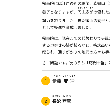
帰命院には江戸後期の絵師、森徹山（1
まるやまおうきょ
養子となりますが、
円山応挙
の優れた
勢力を誇りました。また徹山の養子と
として後進を育成しました。
帰命院は、現在までの代替わりで寺誌
する車寄せの跡が残るなど、格式高い
祀られ、通りがかりの地元の方々も手
さて問題です。次のうち「応門十哲」
いとう
じゃくちゅう
伊藤
若冲
ながさわ
ろせつ
長沢
芦雪