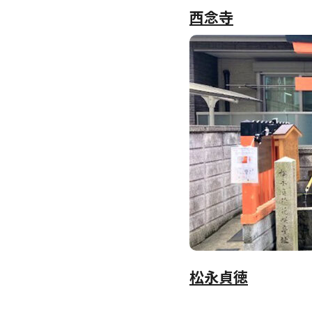
西念寺
松永貞徳