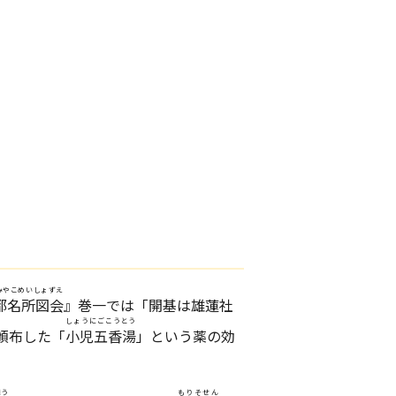
みやこめいしょずえ
都名所図会
』巻一では「開基は雄蓮社
しょうにごこうとう
頒布した「
小児五香湯
」という薬の効
ほう
もりそせん