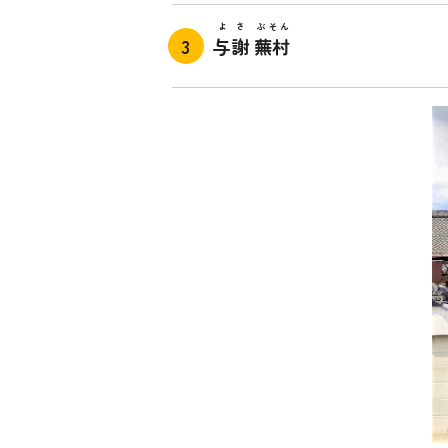
よさ
ぶそん
与謝
蕪村