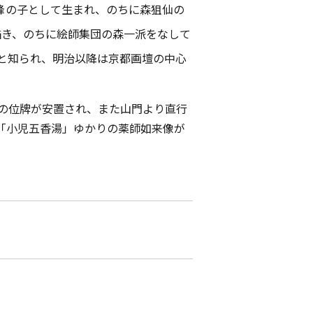
峰
の子として生まれ、のちに
森狙仙
の
描き、のちに絵師集団の森一派をなして
と知られ、明治以降は京都画壇の中心
の位牌が安置され、また山門より直行
「小児五香湯」ゆかりの薬師如来像が