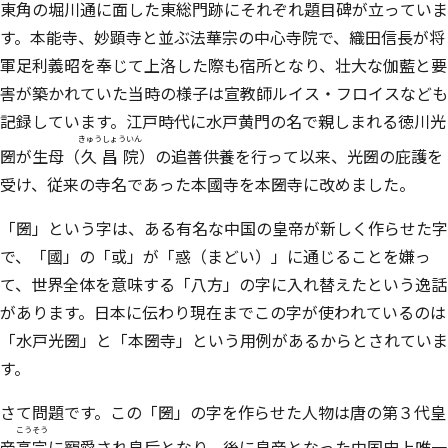
東角の堀川通に面した東総門跡にそれぞれ題目碑が立っていま
す。本能寺、妙顕寺と並ぶ法華宗の中心寺院で、織田信長が将
軍足利義昭を奉じて上洛した際も宿所となり、壮大な伽藍と要
害が築かれていた当時の様子は宣教師ルイス・フロイスなども
記録しています。江戸時代に水戸黄門の名で親しまれる徳川光
きゅうしょういん
圀が生母（
久昌院
）の追善供養を行って以来、光圀の庇護を
受け、従来の寺名であった本國寺を本圀寺に改めました。
「圀」という字は、ある有名な中国の皇帝が新しく作らせた字
で、「國」の「或」が「惑（まどい）」に通じることを嫌っ
て、世界全体を意味する「八方」の字に入れ替えたという逸話
があります。日本に伝わり現在までこの字が使われているのは
「水戸光圀」と「本圀寺」という用例があるからとされていま
す。
さて問題です。この「圀」の字を作らせた人物は唐の第３代皇
こうそう
帝
高宗
に寵愛され皇后となり、後に皇帝となった中国史上唯一