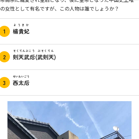
の女性として有名ですが、この人物は誰でしょうか？
ようきひ
楊貴妃
そくてんぶこう
ぶそくてん
則天武后
(
武則天
)
せいたいごう
西太后