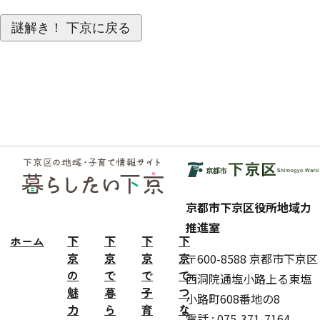
謎解き！ 下京に戻る
フッ
ター
京都市下京区役所地域力
推進室
ホーム
下
下
下
下
京
京
京
京
〒600-8588 京都市下京区
の
で
で
で
西洞院通塩小路上る東塩
魅
暮
子
つ
小路町608番地の8
力
ら
育
な
電話 : 075-371-7164