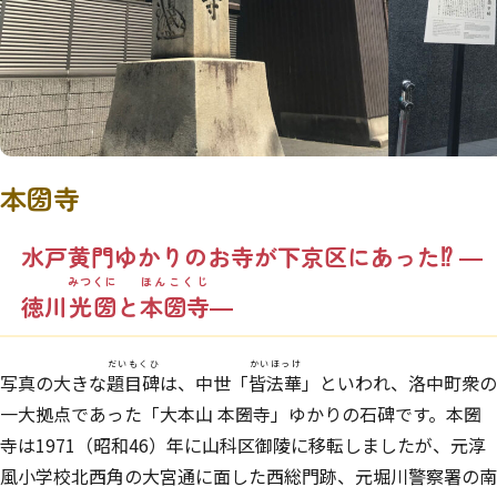
本圀寺
水戸黄門ゆかりのお寺が下京区にあった⁉
―
みつくに
ほんこくじ
徳川
光圀
と
本圀寺
―
だいもくひ
かいほっけ
写真の大きな
題目碑
は、中世「
皆法華
」といわれ、洛中町衆の
一大拠点であった「大本山 本圀寺」ゆかりの石碑です。本圀
寺は1971（昭和46）年に山科区御陵に移転しましたが、元淳
風小学校北西角の大宮通に面した西総門跡、元堀川警察署の南