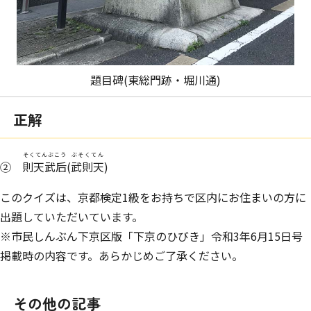
題目碑(東総門跡・堀川通)
正解
そくてんぶこう
ぶそくてん
②
則天武后
(
武則天
)
このクイズは、京都検定1級をお持ちで区内にお住まいの方に
出題していただいています。
※市民しんぶん下京区版「下京のひびき」令和3年6月15日号
掲載時の内容です。あらかじめご了承ください。
その他の記事