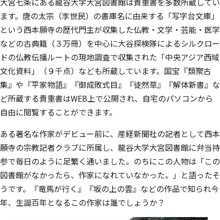
大宮七条にある龍谷大学大宮図書館は貴重書を多数所蔵してい
ます。唐の太宗（李世民）の書庫名に由来する「写字台文庫」
という西本願寺の歴代門主が収集した仏教・文学・芸能・医学
などの古典籍（３万冊）を中心に大谷探検隊によるシルクロー
ドの仏教伝播ルートの現地調査で収集された「中央アジア西域
文化資料」（９千点）なども所蔵しています。国宝『類聚古
集』や『平家物語』『御成敗式目』『徒然草』『解体新書』な
ど所蔵する貴重書はWEB上で公開され、自宅のパソコンから
自由に閲覧することができます。
ある著名な作家がデビュー前に、産経新聞社の記者として西本
願寺の宗教記者クラブに所属し、龍谷大学大宮図書館に弁当持
参で毎日のように足繁く通いました。のちにこの人物は「この
図書館がなかったら、作家になれていなかった。」と語ったそ
うです。『竜馬が行く』『坂の上の雲』などの作品で知られ今
年、生誕百年となるこの作家は誰でしょうか？