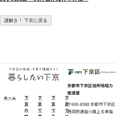
謎解き！ 下京に戻る
フッ
ター
京都市下京区役所地域力
推進室
ホーム
下
下
下
下
京
京
京
京
〒600-8588 京都市下京区
の
で
で
で
西洞院通塩小路上る東塩