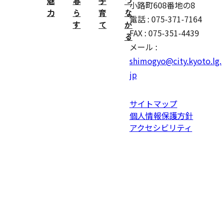
魅
暮
子
つ
小路町608番地の8
力
ら
育
な
電話 : 075-371-7164
す
て
が
FAX : 075-351-4439
る
メール :
shimogyo@city.kyoto.lg.
jp
サイトマップ
個人情報保護方針
アクセシビリティ