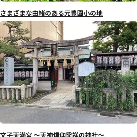
さまざまな由緒のある元豊園小の地
文子天満宮 ～天神信仰発祥の神社～