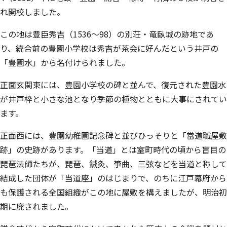
れ開校しました。
この地は豊臣秀吉（1536～98）の別荘・竜臥城の跡地であ
り、統合前の豊園小学校は秀吉が茶会に好んだという井戸の
「豊園水」から名付けられました。
正面玄関東には、豊園小学校の碑と並んで、復元された豊園水
が井戸枠と小さな池となり季節の植物とともに大事にされてい
ます。
正面西には、豊園幼稚園記念碑と並びひっそりと「當道職屋敷
跡」の史跡があります。「当道」とは室町時代の頃から盲目の
琵琶法師たちが、琵琶、鍼灸、箏曲、三弦などを当道と称して
結成した団体が「当道座」のはじまりで、のちに江戸幕府から
も保護される全国組織がこの地に屋敷を構えましたが、明治初
期に廃されました。