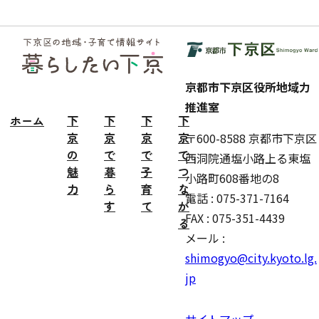
フッ
ター
京都市下京区役所地域力
推進室
ホーム
下
下
下
下
京
京
京
京
〒600-8588 京都市下京区
の
で
で
で
西洞院通塩小路上る東塩
魅
暮
子
つ
小路町608番地の8
力
ら
育
な
電話 : 075-371-7164
す
て
が
FAX : 075-351-4439
る
メール :
shimogyo@city.kyoto.lg.
jp