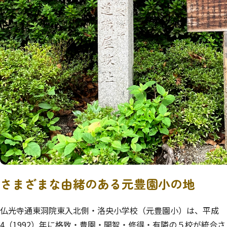
さまざまな由緒のある元豊園小の地
仏光寺通東洞院東入北側・洛央小学校（元豊園小）は、平成
4（1992）年に格致・豊園・開智・修得・有隣の５校が統合さ