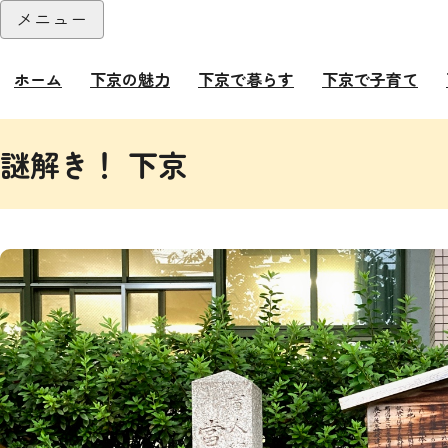
本文へ
メニュー
閉じる
ホーム
下京の魅力
下京で暮らす
下京で子育て
ここから本文です。
謎解き！ 下京