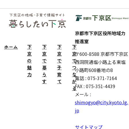
フッ
ター
京都市下京区役所地域力
推進室
ホーム
下
下
下
下
京
京
京
京
〒600-8588 京都市下京区
の
で
で
で
西洞院通塩小路上る東塩
魅
暮
子
つ
小路町608番地の8
力
ら
育
な
電話 : 075-371-7164
す
て
が
FAX : 075-351-4439
る
メール :
shimogyo@city.kyoto.lg.
jp
サイトマップ