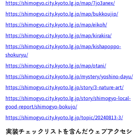
https://shimogyo.city.kyoto.lg.jp/map/7jo3anex/
https://shimogyo.city.kyoto.lg.jp/map/bukkoujip/
https://shimogyo.city.kyoto.lg.jp/map/eikoh/
https://shimogyo.city.kyoto.lg.jp/map/kirakira/
https://shimogyo.city.kyoto.lg.jp/map/kishapoppo-
shokuryu/
https://shimogyo.city.kyoto.lg.jp/map/otani/
https://shimogyo.city.kyoto.lg.jp/mystery/yoshino-dayu/
https://shimogyo.city.kyoto.lg.jp/story/3-nature-art/
https://shimogyo.city.kyoto.lg.jp/story/shimogyo-local-
good-report/shimogyo-bokujo/
https://shimogyo.city.kyoto.lg.jp/topic/20240813-3/
実装チェックリストを含んだウェブアクセシ