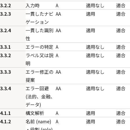
3.2.2
入力時
A
適用なし
適合
3.2.3
一貫したナビ
AA
適用
適合
ゲーション
3.2.4
一貫した識別
AA
適用
適合
性
3.3.1
エラーの特定
A
適用なし
適合
3.3.2
ラベル又は説
A
適用なし
適合
明
3.3.3
エラー修正の
AA
適用なし
適合
提案
3.3.4
エラー回避
AA
適用なし
適合
(法的、金融、
データ)
4.1.1
構文解析
A
適用
適合
4.1.2
名前 (name)
A
適用
適合
・役割 (role)