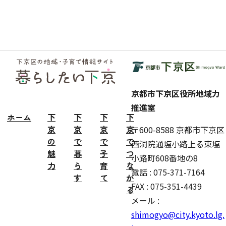
フッ
ター
京都市下京区役所地域力
推進室
ホーム
下
下
下
下
京
京
京
京
〒600-8588 京都市下京区
の
で
で
で
西洞院通塩小路上る東塩
魅
暮
子
つ
小路町608番地の8
力
ら
育
な
電話 : 075-371-7164
す
て
が
FAX : 075-351-4439
る
メール :
shimogyo@city.kyoto.lg.