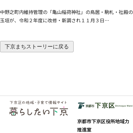
中野之町内維持管理の「亀山稲荷神社」の鳥居・駒札・社殿の
玉垣が、令和２年度に改修・新調され１１月３日…
下京まちストーリーに戻る
フッ
ター
京都市下京区役所地域力
推進室