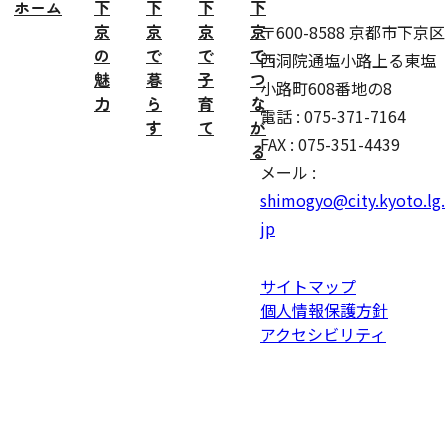
ホーム
下
下
下
下
京
京
京
京
〒600-8588 京都市下京区
の
で
で
で
西洞院通塩小路上る東塩
魅
暮
子
つ
小路町608番地の8
力
ら
育
な
電話 : 075-371-7164
す
て
が
FAX : 075-351-4439
る
メール :
shimogyo@city.kyoto.lg.
jp
サイトマップ
個人情報保護方針
アクセシビリティ