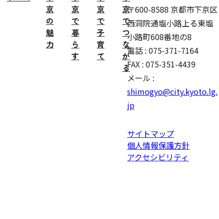
京
京
京
京
〒600-8588 京都市下京区
の
で
で
で
西洞院通塩小路上る東塩
魅
暮
子
つ
小路町608番地の8
力
ら
育
な
電話 : 075-371-7164
す
て
が
FAX : 075-351-4439
る
メール :
shimogyo@city.kyoto.lg.
jp
サイトマップ
個人情報保護方針
アクセシビリティ