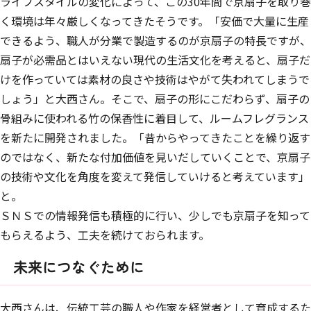
ライフスタイルの変化によって、この30年間で京扇子を取り巻
く環境は年々厳しくなってきたそうです。「安価で大量に生産
できるよう、職人が分業で製造するのが京扇子の特長ですが、
扇子が必需品とはいえない現代の生活文化を考えると、扇子だ
けを作っていては素材の良さや技術はやがて失われてしまうで
しょう」と大西さん。そこで、扇子の形にこだわらず、扇子の
骨組みに使われる竹の保香性に着目して、ルームフレグランス
を新たに開発されました。「昔からやってきたことを繰り返す
のではなく、新たな付加価値を見いだしていくことで、京扇子
の技術や文化を角度を変えて発信していけると考えています」
と。
ＳＮＳでの情報発信も積極的に行い、少しでも京扇子を知って
もらえるよう、工夫を続けておられます。
未来につなぐために
大西さんは、伝統工芸の職人や作家を経営者として育成するた