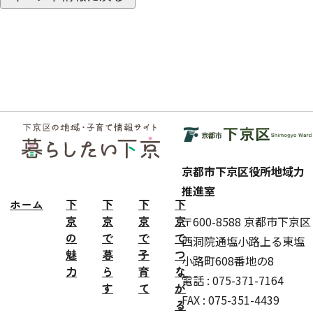
フッ
ター
京都市下京区役所地域力
推進室
ホーム
下
下
下
下
京
京
京
京
〒600-8588 京都市下京区
の
で
で
で
西洞院通塩小路上る東塩
魅
暮
子
つ
小路町608番地の8
力
ら
育
な
電話 : 075-371-7164
す
て
が
FAX : 075-351-4439
る