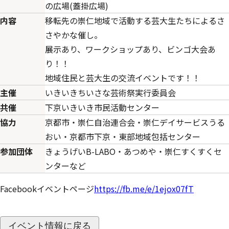
の広場(蓋掛広場)
内容
移転先の崇仁地域で活動する芸大生たちによるさ
さやかな催し。
展示あり、ワークショップあり、ビンゴ大会あ
り！！
地域住民と芸大生の交流イベントです！！
主催
いきいきちいさな芸術祭実行委員会
共催
下京いきいき市民活動センター
協力
京都市・崇仁自治連合会・崇仁デイサービスうる
おい・京都市下京・東部地域包括センター
参加団体
きょうげいB-LABO・あつめや・崇仁すくすくセ
ンターなど
Facebookイベントページ
https://fb.me/e/1ejox07fT
イベント情報に戻る