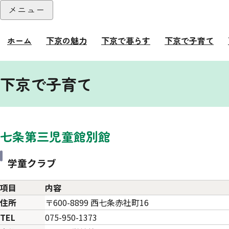
本文へ
メニュー
閉じる
ホーム
下京の魅力
下京で暮らす
下京で子育て
ここから本文です。
下京で子育て
七条第三児童館別館
学童クラブ
項目
内容
住所
〒600-8899 西七条赤社町16
TEL
075-950-1373