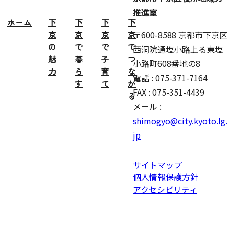
推進室
ホーム
下
下
下
下
京
京
京
京
〒600-8588 京都市下京区
の
で
で
で
西洞院通塩小路上る東塩
魅
暮
子
つ
小路町608番地の8
力
ら
育
な
電話 : 075-371-7164
す
て
が
FAX : 075-351-4439
る
メール :
shimogyo@city.kyoto.lg.
jp
サイトマップ
個人情報保護方針
アクセシビリティ