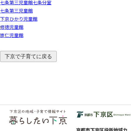
七条第三児童館七条分室
七条第三児童館
下京ひかり児童館
修徳児童館
崇仁児童館
下京で子育てに戻る
フッ
ター
京都市下京区役所地域力