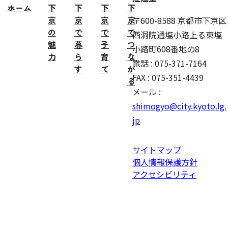
ホーム
下
下
下
下
京
京
京
京
〒600-8588 京都市下京区
の
で
で
で
西洞院通塩小路上る東塩
魅
暮
子
つ
小路町608番地の8
力
ら
育
な
電話 : 075-371-7164
す
て
が
FAX : 075-351-4439
る
メール :
shimogyo@city.kyoto.lg.
jp
サイトマップ
個人情報保護方針
アクセシビリティ