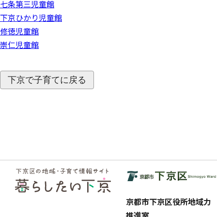
七条第三児童館
下京ひかり児童館
修徳児童館
崇仁児童館
下京で子育てに戻る
フッ
ター
京都市下京区役所地域力
推進室