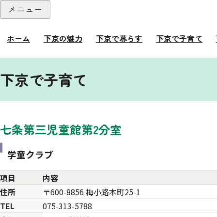
本文へ
メニュー
閉じる
ホーム
下京の魅力
下京で暮らす
下京で子育て
ここから本文です。
下京で子育て
七条第三児童館第2分室
学童クラブ
項目
内容
住所
〒600-8856 梅小路本町25-1
TEL
075-313-5788