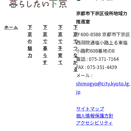
ター
京都市下京区役所地域力
推進室
ホーム
下
下
下
下
京
京
京
京
〒600-8588 京都市下京区
の
で
で
で
西洞院通塩小路上る東塩
魅
暮
子
つ
小路町608番地の8
力
ら
育
な
電話 : 075-371-7164
す
て
が
FAX : 075-351-4439
る
メール :
shimogyo@city.kyoto.lg.
jp
サイトマップ
個人情報保護方針
アクセシビリティ