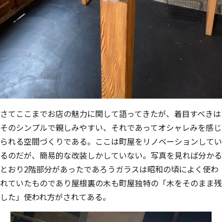
さてここまでお店の魅⼒に関して語ってきたが、着⽬すべきは
そのシンプルで親しみ
やすい、それであってオシャレみを感じ
られる空間づくりである。ここは町屋をリノ
ベーションしてい
るのだが、簡易的な改装しかしていない。写真を⾒れば分かる
とお
り2階部分があったであろうガラスは昭和の頃によく使わ
れていたものであり屋根裏
の⽊も町屋独特の「⽊をそのまま残
した」使われ⽅がされてある。