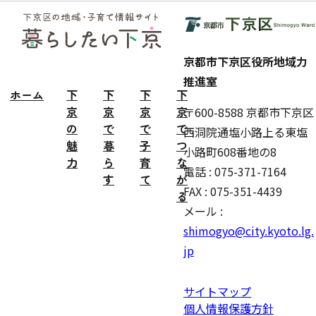
フッ
ター
京都市下京区役所地域力
推進室
ホーム
下
下
下
下
京
京
京
京
〒600-8588 京都市下京区
の
で
で
で
西洞院通塩小路上る東塩
魅
暮
子
つ
小路町608番地の8
力
ら
育
な
電話 : 075-371-7164
す
て
が
FAX : 075-351-4439
る
メール :
shimogyo@city.kyoto.lg.
jp
サイトマップ
個人情報保護方針