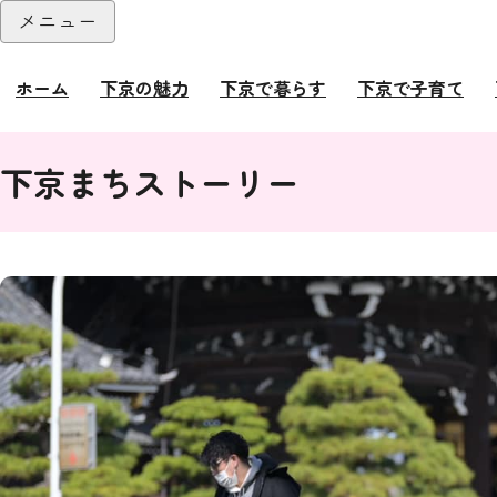
本文へ
メニュー
閉じる
ホーム
下京の魅力
下京で暮らす
下京で子育て
ここから本文です。
下京まちストーリー