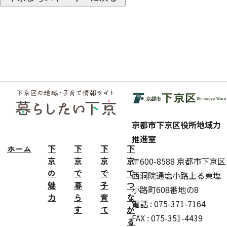
フッ
ター
京都市下京区役所地域力
推進室
ホーム
下
下
下
下
京
京
京
京
〒600-8588 京都市下京区
の
で
で
で
西洞院通塩小路上る東塩
魅
暮
子
つ
小路町608番地の8
力
ら
育
な
電話 : 075-371-7164
す
て
が
FAX : 075-351-4439
る