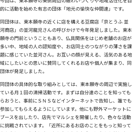
今回は、東本願寺の東側周辺の賑わいづくりや地域活性化を目
的に活動を始めた有志の団体「地元の愉快な仲間達」です。
同団体は、東本願寺の近くに店を構える豆腐店「京とうふ 並
河商店」の並河龍児さんの呼びかけで今年発足しました。東本
願寺の門前ということもあり、仏具関係をはじめ老舗のお店が
多い中、地域の人の認知度や、お店同士のつながりの薄さを課
題に感じていた並河さん。お互いの顔が見える、活気のある地
域にしたいとの思いに賛同してくれるお店や個人が集まり、同
団体が発足しました。
同団体の具体的な取り組みとしては、東本願寺の周辺で実施し
ている月１回の清掃活動です。まずは自分達のことを知っても
らおうと、事前にＳＮＳなどインターネットで告知し、誰でも
参加してもらえるようにしています。他にも野外マーケットに
ブースを出したり、店先でマルシェを開催したり、色々な活動
に挑戦されています。「近所にあるお店のことをもっと知って