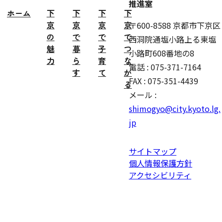
推進室
ホーム
下
下
下
下
京
京
京
京
〒600-8588 京都市下京区
の
で
で
で
西洞院通塩小路上る東塩
魅
暮
子
つ
小路町608番地の8
力
ら
育
な
電話 : 075-371-7164
す
て
が
FAX : 075-351-4439
る
メール :
shimogyo@city.kyoto.lg.
jp
サイトマップ
個人情報保護方針
アクセシビリティ