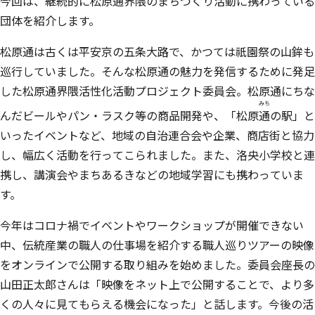
今回は、継続的に松原通界隈のまちづくり活動に携わっている
団体を紹介します。
松原通は古くは平安京の五条大路で、かつては祇園祭の山鉾も
巡行していました。そんな松原通の魅力を発信するために発足
した松原通界隈活性化活動プロジェクト委員会。松原通にちな
みち
んだビールやパン・ラスク等の商品開発や、「松原
通
の駅」と
いったイベントなど、地域の自治連合会や企業、商店街と協力
し、幅広く活動を行ってこられました。また、洛央小学校と連
携し、講演会やまちあるきなどの地域学習にも携わっていま
す。
今年はコロナ禍でイベントやワークショップが開催できない
中、伝統産業の職人の仕事場を紹介する職人巡りツアーの映像
をオンラインで公開する取り組みを始めました。委員会座長の
山田正太郎さんは「映像をネット上で公開することで、より多
くの人々に見てもらえる機会になった」と話します。今後の活