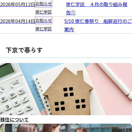
2026年05月12日
お知らせ
崇仁学区 ４月の取り組み報
崇仁学区
告①
2026年04月14日
お知らせ
5/10 崇仁春祭り 船鉾巡行のご
崇仁学区
案内
下京で暮らす
移住について