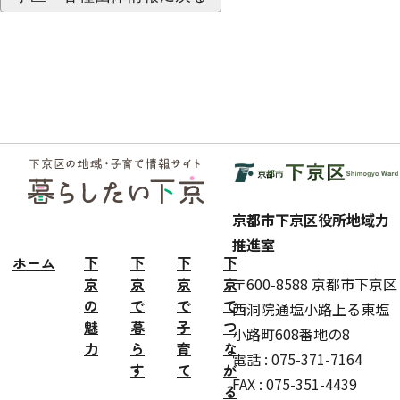
フッ
ター
京都市下京区役所地域力
推進室
ホーム
下
下
下
下
京
京
京
京
〒600-8588 京都市下京区
の
で
で
で
西洞院通塩小路上る東塩
魅
暮
子
つ
小路町608番地の8
力
ら
育
な
電話 : 075-371-7164
す
て
が
FAX : 075-351-4439
る