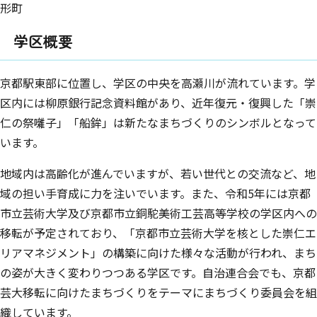
形町
学区概要
京都駅東部に位置し、学区の中央を高瀬川が流れています。学
区内には柳原銀行記念資料館があり、近年復元・復興した「崇
仁の祭囃子」「船鉾」は新たなまちづくりのシンボルとなって
います。
地域内は高齢化が進んでいますが、若い世代との交流など、地
域の担い手育成に力を注いでいます。また、令和5年には京都
市立芸術大学及び京都市立銅駝美術工芸高等学校の学区内への
移転が予定されており、「京都市立芸術大学を核とした崇仁エ
リアマネジメント」の構築に向けた様々な活動が行われ、まち
の姿が大きく変わりつつある学区です。自治連合会でも、京都
芸大移転に向けたまちづくりをテーマにまちづくり委員会を組
織しています。