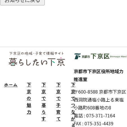
フッ
ター
京都市下京区役所地域力
推進室
ホーム
下
下
下
下
京
京
京
京
〒600-8588 京都市下京区
の
で
で
で
西洞院通塩小路上る東塩
魅
暮
子
つ
小路町608番地の8
力
ら
育
な
電話 : 075-371-7164
す
て
が
FAX : 075-351-4439
る