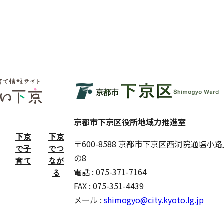
京都市下京区役所地域力推進室
京
下京
下京
〒600-8588 京都市下京区西洞院通塩小
暮
で子
でつ
の8
す
育て
なが
電話 : 075-371-7164
る
FAX : 075-351-4439
メール :
shimogyo@city.kyoto.lg.jp