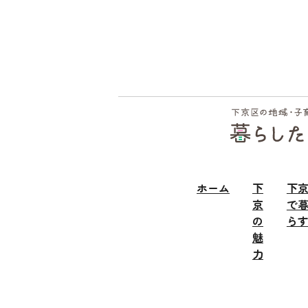
フッ
ター
ホーム
下
下
京
で
の
ら
魅
力