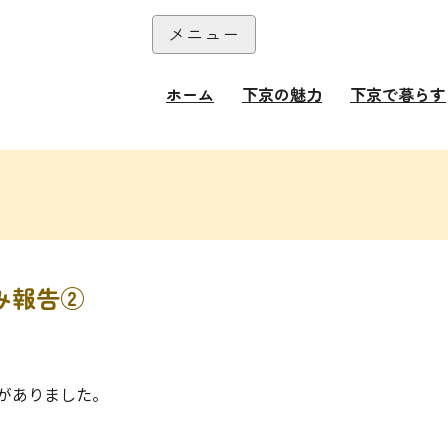
本文へ
メニュー
閉じる
ホーム
下京の魅力
下京で暮らす
み報告②
がありました。