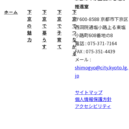
推進室
ホーム
下
下
下
下
京
京
京
京
〒600-8588 京都市下京区
の
で
で
で
西洞院通塩小路上る東塩
魅
暮
子
つ
小路町608番地の8
力
ら
育
な
電話 : 075-371-7164
す
て
が
FAX : 075-351-4439
る
メール :
shimogyo@city.kyoto.lg.
jp
サイトマップ
個人情報保護方針
アクセシビリティ