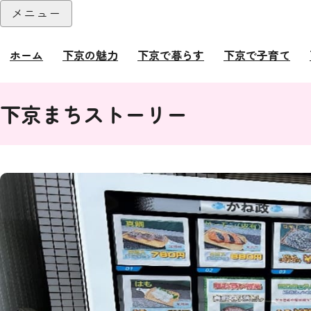
本文へ
メニュー
閉じる
ホーム
下京の魅力
下京で暮らす
下京で子育て
ここから本文です。
下京まちストーリー