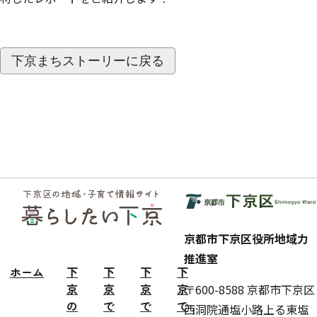
下京まちストーリーに戻る
フッ
ター
京都市下京区役所地域力
推進室
ホーム
下
下
下
下
京
京
京
京
〒600-8588 京都市下京区
の
で
で
で
西洞院通塩小路上る東塩