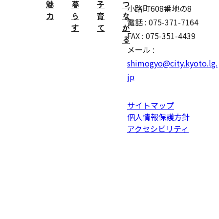
魅
暮
子
つ
小路町608番地の8
力
ら
育
な
電話 : 075-371-7164
す
て
が
FAX : 075-351-4439
る
メール :
shimogyo@city.kyoto.lg.
jp
サイトマップ
個人情報保護方針
アクセシビリティ