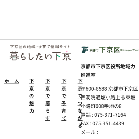
フッ
ター
京都市下京区役所地域力
推進室
ホーム
下
下
下
下
京
京
京
京
〒600-8588 京都市下京区
の
で
で
で
西洞院通塩小路上る東塩
魅
暮
子
つ
小路町608番地の8
力
ら
育
な
電話 : 075-371-7164
す
て
が
FAX : 075-351-4439
る
メール :