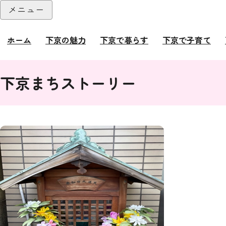
本文へ
メニュー
閉じる
ホーム
下京の魅力
下京で暮らす
下京で子育て
ここから本文です。
下京まちストーリー