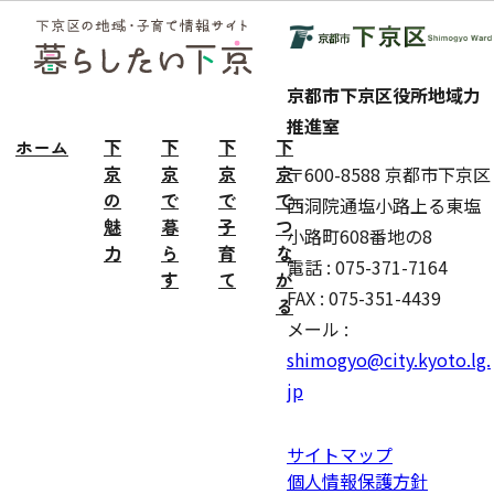
フッ
ター
京都市下京区役所地域力
推進室
ホーム
下
下
下
下
京
京
京
京
〒600-8588 京都市下京区
の
で
で
で
西洞院通塩小路上る東塩
魅
暮
子
つ
小路町608番地の8
力
ら
育
な
電話 : 075-371-7164
す
て
が
FAX : 075-351-4439
る
メール :
shimogyo@city.kyoto.lg.
jp
サイトマップ
個人情報保護方針