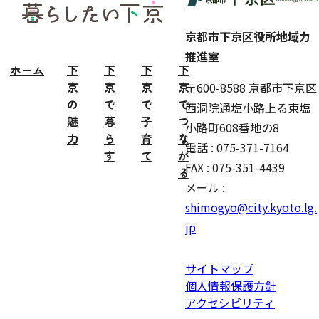
ター
京都市下京区役所地域力
推進室
ホーム
下
下
下
下
京
京
京
京
〒600-8588 京都市下京区
の
で
で
で
西洞院通塩小路上る東塩
魅
暮
子
つ
小路町608番地の8
力
ら
育
な
電話 : 075-371-7164
す
て
が
FAX : 075-351-4439
る
メール :
shimogyo@city.kyoto.lg.
jp
サイトマップ
個人情報保護方針
アクセシビリティ