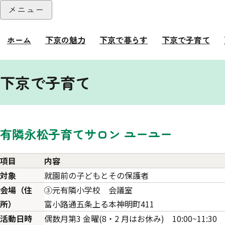
本文へ
メニュー
閉じる
ホーム
下京の魅力
下京で暮らす
下京で子育て
ここから本文です。
下京で子育て
有隣永松子育てサロン ユーユー
項目
内容
対象
就園前の子どもとその保護者
会場（住
③元有隣小学校 会議室
所）
富小路通五条上る本神明町411
活動日時
偶数月第3 金曜(8・2 月はお休み) 10:00~11:30