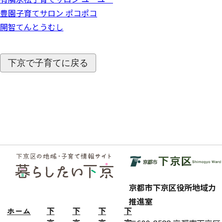
豊園子育てサロン ポコポコ
開智てんとうむし
下京で子育てに戻る
フッ
ター
京都市下京区役所地域力
推進室
ホーム
下
下
下
下