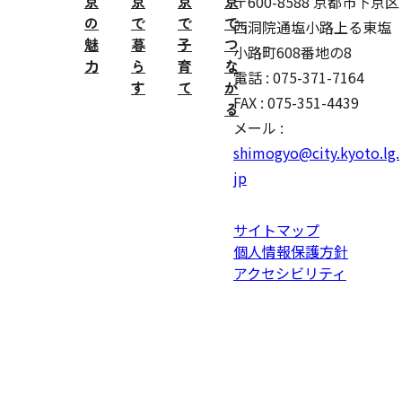
京
京
京
京
〒600-8588 京都市下京区
の
で
で
で
西洞院通塩小路上る東塩
魅
暮
子
つ
小路町608番地の8
力
ら
育
な
電話 : 075-371-7164
す
て
が
FAX : 075-351-4439
る
メール :
shimogyo@city.kyoto.lg.
jp
サイトマップ
個人情報保護方針
アクセシビリティ