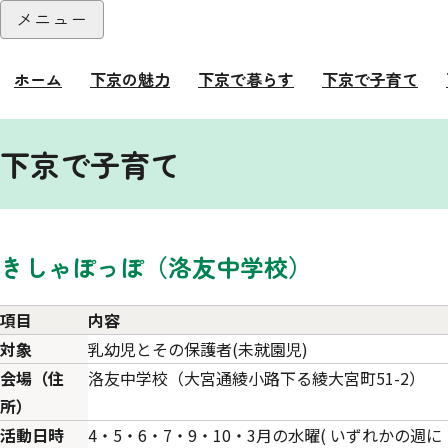
本文へ
メニュー
閉じる
ホーム
下京の魅力
下京で暮らす
下京で子育て
ここから本文です。
下京で子育て
きしゃぽっぽ（洛友中学校）
項目
内容
対象
乳幼児とその保護者(未就園児)
会場（住
洛友中学校（大宮通綾小路下る綾大宮町51-2）
所）
活動日時
4・5・6・7・9・10・3月の水曜( いずれかの週に