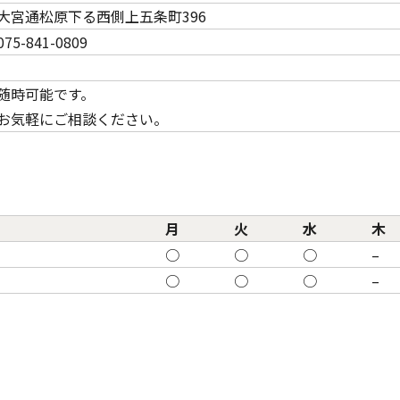
大宮通松原下る西側上五条町396
075-841-0809
随時可能です。
お気軽にご相談ください。
月
火
水
木
○
○
○
–
○
○
○
–