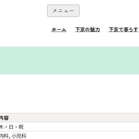
本文へ
メニュー
閉じる
ホーム
下京の魅力
下京で暮らす
て
内容
木・日・祝
内科, 小児科