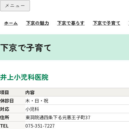
本文へ
メニュー
閉じる
ホーム
下京の魅力
下京で暮らす
下京で子育て
ここから本文です。
下京で子育て
井上小児科医院
項目
内容
休診日
木・日・祝
対応
小児科
住所
東洞院通四条下る元悪王子町37
TEL
075-351-7227