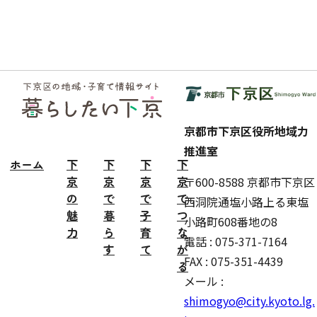
フッ
ター
京都市下京区役所地域力
推進室
ホーム
下
下
下
下
京
京
京
京
〒600-8588 京都市下京区
の
で
で
で
西洞院通塩小路上る東塩
魅
暮
子
つ
小路町608番地の8
力
ら
育
な
電話 : 075-371-7164
す
て
が
FAX : 075-351-4439
る
メール :
shimogyo@city.kyoto.lg.