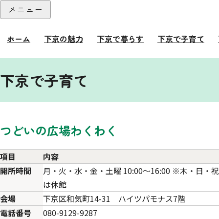
本文へ
メニュー
閉じる
ホーム
下京の魅力
下京で暮らす
下京で子育て
ここから本文です。
下京で子育て
つどいの広場わくわく
項目
内容
開所時間
月・火・水・金・土曜 10:00～16:00 ※木・日・祝
は休館
会場
下京区和気町14-31 ハイツパモナス7階
電話番号
080-9129-9287