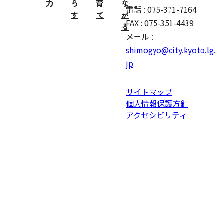
力
ら
育
な
電話 : 075-371-7164
す
て
が
FAX : 075-351-4439
る
メール :
shimogyo@city.kyoto.lg.
jp
サイトマップ
個人情報保護方針
アクセシビリティ