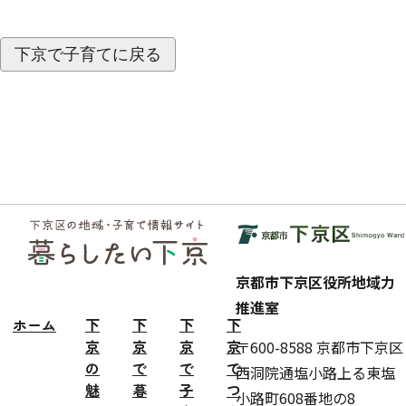
下京で子育てに戻る
フッ
ター
京都市下京区役所地域力
推進室
ホーム
下
下
下
下
京
京
京
京
〒600-8588 京都市下京区
の
で
で
で
西洞院通塩小路上る東塩
魅
暮
子
つ
小路町608番地の8