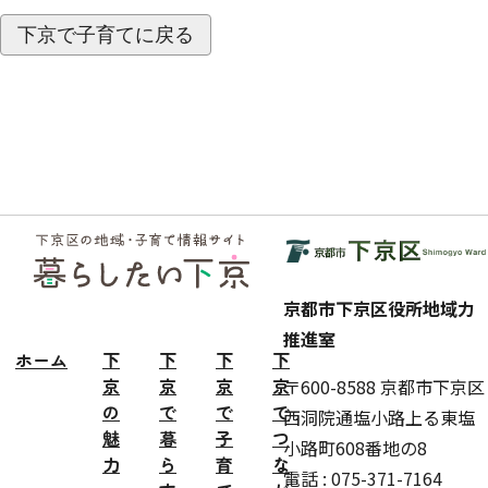
下京で子育てに戻る
フッ
ター
京都市下京区役所地域力
推進室
ホーム
下
下
下
下
京
京
京
京
〒600-8588 京都市下京区
の
で
で
で
西洞院通塩小路上る東塩
魅
暮
子
つ
小路町608番地の8
力
ら
育
な
電話 : 075-371-7164