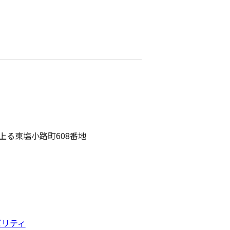
路上る東塩小路町608番地
ビリティ