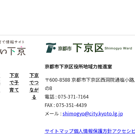
京都市下京区役所地域力推進室
京
下京
下京
〒600-8588 京都市下京区西洞院通塩小
暮
で子
でつ
の8
す
育て
なが
電話 : 075-371-7164
る
FAX : 075-351-4439
メール :
shimogyo@city.kyoto.lg.jp
サイトマップ
個人情報保護方針
アクセシ