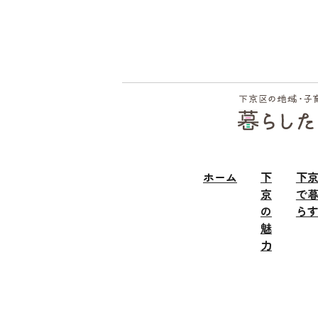
フッ
ター
ホーム
下
下
京
で
の
ら
魅
力