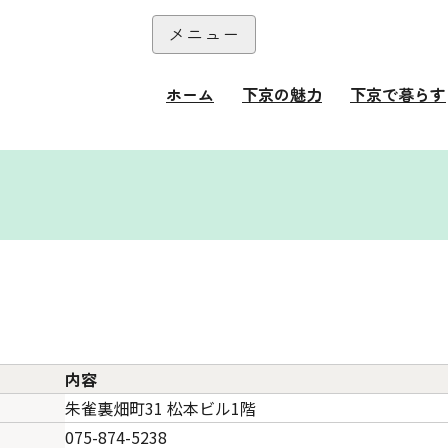
本文へ
メニュー
閉じる
ホーム
下京の魅力
下京で暮らす
て
内容
朱雀裏畑町31 松本ビル1階
075-874-5238