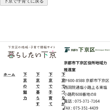
下京で子育てに戻る
フッ
ター
京都市下京区役所地域力
推進室
ホーム
下
下
下
下
京
京
京
京
〒600-8588 京都市下京区
の
で
で
で
西洞院通塩小路上る東塩
魅
暮
子
つ
小路町608番地の8
力
ら
育
な
電話 : 075-371-7164
す
て
が
FAX : 075-351-4439
る