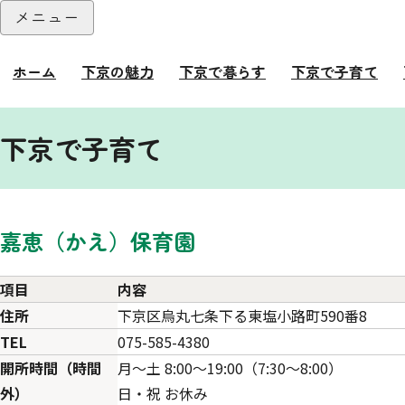
本文へ
メニュー
閉じる
ホーム
下京の魅力
下京で暮らす
下京で子育て
ここから本文です。
下京で子育て
嘉恵（かえ）保育園
項目
内容
住所
下京区烏丸七条下る東塩小路町590番8
TEL
075-585-4380
開所時間（時間
月～土 8:00～19:00（7:30～8:00）
外）
日・祝 お休み