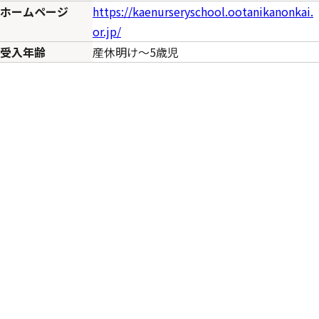
ホームページ
https://kaenurseryschool.ootanikanonkai.
or.jp/
受入年齢
産休明け～5歳児