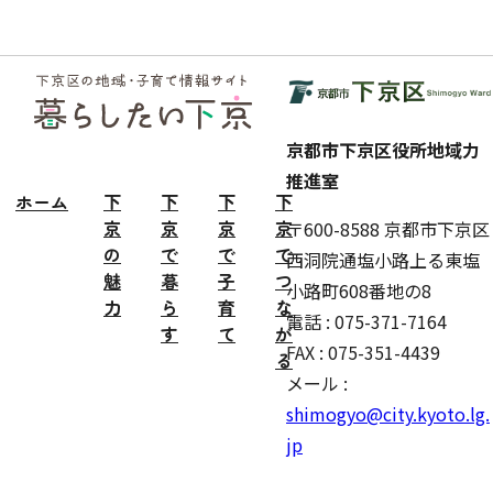
フッ
ター
京都市下京区役所地域力
推進室
ホーム
下
下
下
下
京
京
京
京
〒600-8588 京都市下京区
の
で
で
で
西洞院通塩小路上る東塩
魅
暮
子
つ
小路町608番地の8
力
ら
育
な
電話 : 075-371-7164
す
て
が
FAX : 075-351-4439
る
メール :
shimogyo@city.kyoto.lg.
jp