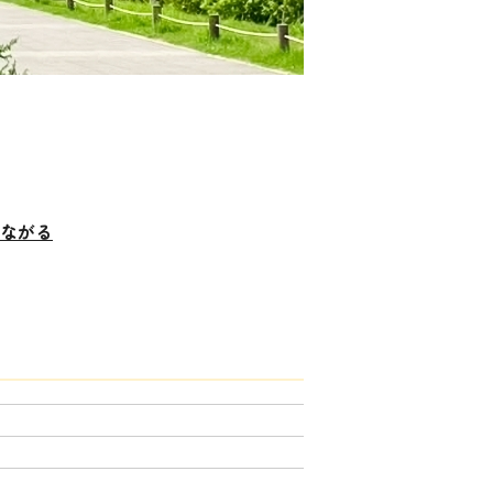
スライドショー
再生
一時停止
ながる