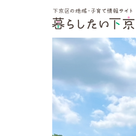
ここから本文です。
スライドショーをスキップ
スライドショー