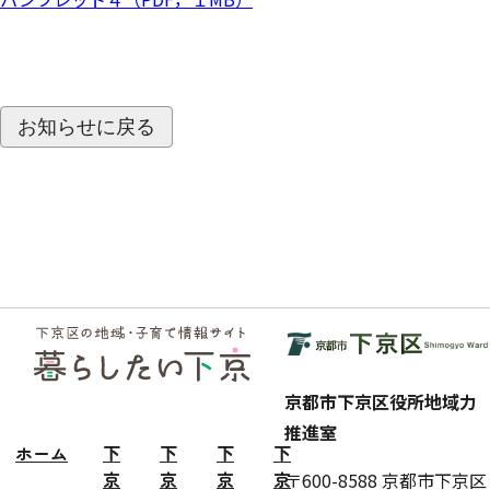
お知らせに戻る
フッ
ター
京都市下京区役所地域力
推進室
ホーム
下
下
下
下
京
京
京
京
〒600-8588 京都市下京区