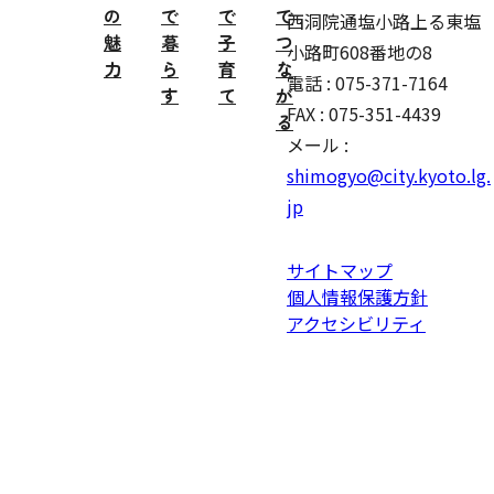
の
で
で
で
西洞院通塩小路上る東塩
魅
暮
子
つ
小路町608番地の8
力
ら
育
な
電話 : 075-371-7164
す
て
が
FAX : 075-351-4439
る
メール :
shimogyo@city.kyoto.lg.
jp
サイトマップ
個人情報保護方針
アクセシビリティ