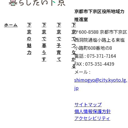
ター
京都市下京区役所地域力
推進室
ホーム
下
下
下
下
京
京
京
京
〒600-8588 京都市下京区
の
で
で
で
西洞院通塩小路上る東塩
魅
暮
子
つ
小路町608番地の8
力
ら
育
な
電話 : 075-371-7164
す
て
が
FAX : 075-351-4439
る
メール :
shimogyo@city.kyoto.lg.
jp
サイトマップ
個人情報保護方針
アクセシビリティ