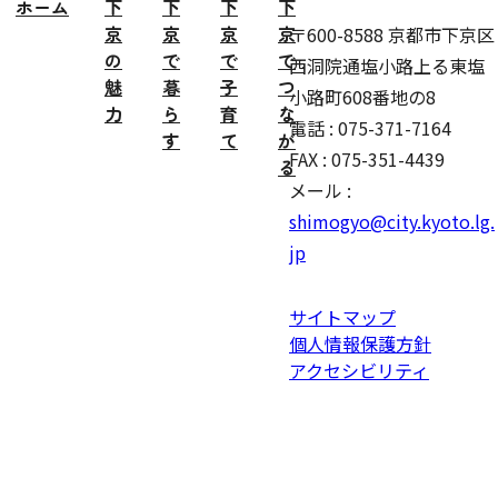
ホーム
下
下
下
下
京
京
京
京
〒600-8588 京都市下京区
の
で
で
で
西洞院通塩小路上る東塩
魅
暮
子
つ
小路町608番地の8
力
ら
育
な
電話 : 075-371-7164
す
て
が
FAX : 075-351-4439
る
メール :
shimogyo@city.kyoto.lg.
jp
サイトマップ
個人情報保護方針
アクセシビリティ