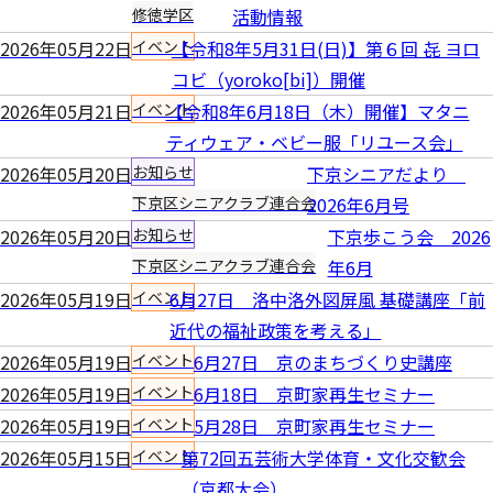
修徳学区
活動情報
2026年05月22日
イベント
【令和8年5月31日(日)】第６回 㐂 ヨロ
コビ（yoroko[bi]）開催
2026年05月21日
イベント
【令和8年6月18日（木）開催】マタニ
ティウェア・ベビー服「リユース会」
2026年05月20日
お知らせ
下京シニアだより
下京区シニアクラブ連合会
2026年6月号
2026年05月20日
お知らせ
下京歩こう会 2026
下京区シニアクラブ連合会
年6月
2026年05月19日
イベント
6月27日 洛中洛外図屏風 基礎講座「前
近代の福祉政策を考える」
2026年05月19日
イベント
6月27日 京のまちづくり史講座
2026年05月19日
イベント
6月18日 京町家再生セミナー
2026年05月19日
イベント
5月28日 京町家再生セミナー
2026年05月15日
イベント
第72回五芸術大学体育・文化交歓会
（京都大会）