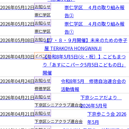
2026年05月12日
お知らせ
崇仁学区 ４月の取り組み報
崇仁学区
告②
2026年05月12日
お知らせ
崇仁学区 ４月の取り組み報
崇仁学区
告①
2026年05月08日
お知らせ
【７・８・９月開催】未来のための寺子
屋 TERAKOYA HONGWANJI
2026年04月30日
イベント
【令和8年5月5日(火・祝）】こどもまつ
り「あすにこパーク5月5日こどもの日」
開催
2026年04月24日
お知らせ
令和8年5月 修徳自治連合会の
修徳学区
活動情報
2026年04月21日
お知らせ
下京シニアだより
下京区シニアクラブ連合会
2026年5月号
2026年04月21日
お知らせ
下京歩こう会 2026
下京区シニアクラブ連合会
年5月