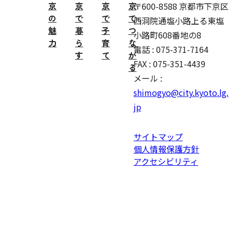
京
京
京
京
〒600-8588 京都市下京区
の
で
で
で
西洞院通塩小路上る東塩
魅
暮
子
つ
小路町608番地の8
力
ら
育
な
電話 : 075-371-7164
す
て
が
FAX : 075-351-4439
る
メール :
shimogyo@city.kyoto.lg.
jp
サイトマップ
個人情報保護方針
アクセシビリティ