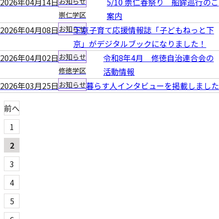
2026年04月14日
お知らせ
5/10 崇仁春祭り 船鉾巡行のご
崇仁学区
案内
2026年04月08日
お知らせ
下京子育て応援情報誌「子どもねっと下
京」がデジタルブックになりました！
2026年04月02日
お知らせ
令和8年4月 修徳自治連合会の
修徳学区
活動情報
2026年03月25日
お知らせ
暮らす人インタビューを掲載しました
投
前へ
稿
1
の
2
ペー
3
ジ
送
4
り
5