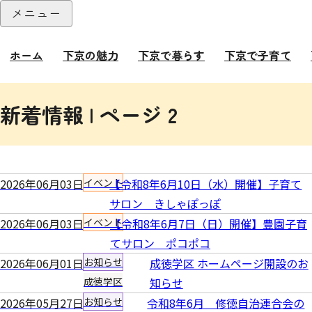
本文へ
メニュー
閉じる
ホーム
下京の魅力
下京で暮らす
下京で子育て
ここから本文です。
新着情報 | ページ 2
2026年06月03日
イベント
【令和8年6月10日（水）開催】子育て
サロン きしゃぽっぽ
2026年06月03日
イベント
【令和8年6月7日（日）開催】豊園子育
てサロン ポコポコ
2026年06月01日
お知らせ
成徳学区 ホームページ開設のお
成徳学区
知らせ
2026年05月27日
お知らせ
令和8年6月 修徳自治連合会の