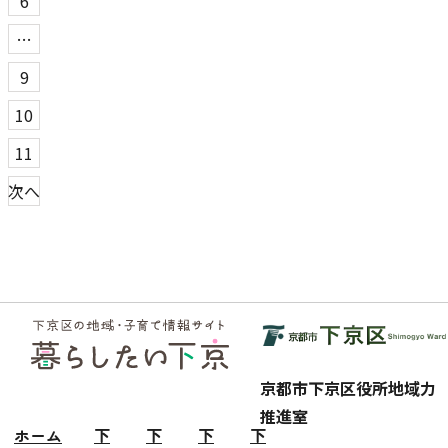
6
…
9
10
11
次へ
フッ
ター
京都市下京区役所地域力
推進室
ホーム
下
下
下
下