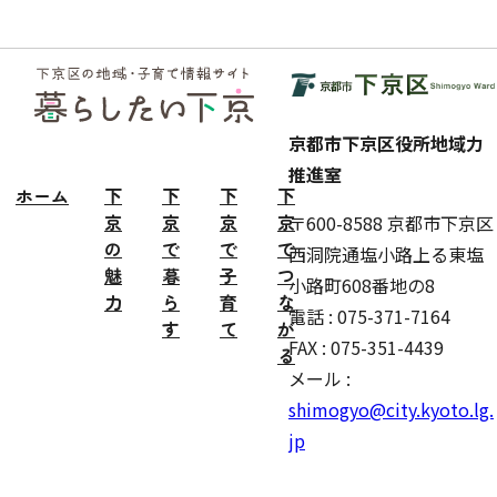
フッ
ター
京都市下京区役所地域力
推進室
ホーム
下
下
下
下
京
京
京
京
〒600-8588 京都市下京区
の
で
で
で
西洞院通塩小路上る東塩
魅
暮
子
つ
小路町608番地の8
力
ら
育
な
電話 : 075-371-7164
す
て
が
FAX : 075-351-4439
る
メール :
shimogyo@city.kyoto.lg.
jp