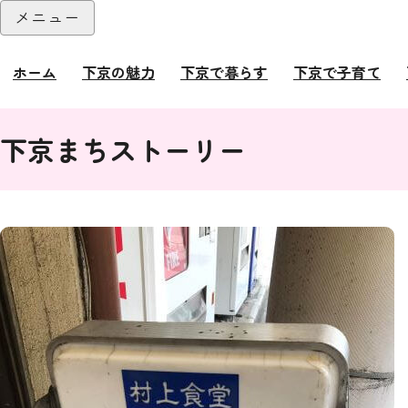
本文へ
メニュー
閉じる
ホーム
下京の魅力
下京で暮らす
下京で子育て
ここから本文です。
下京まちストーリー