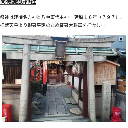
尚徳諏訪神社
祭神は建御名方神と八重事代主神。 延暦１６年（７９７）、
桓武天皇より蝦夷平定のため征夷大将軍を拝命し…