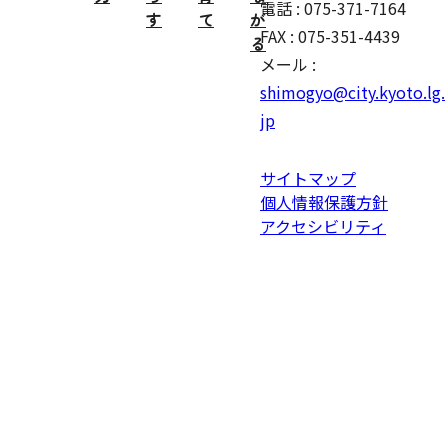
電話 : 075-371-7164
す
て
が
FAX : 075-351-4439
る
メール :
shimogyo@city.kyoto.lg.
jp
サイトマップ
個人情報保護方針
アクセシビリティ