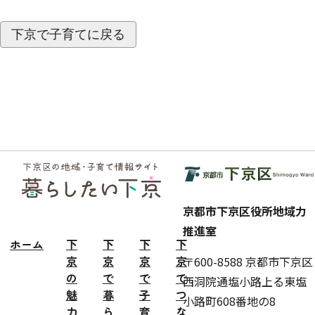
下京で子育てに戻る
フッ
ター
京都市下京区役所地域力
推進室
ホーム
下
下
下
下
京
京
京
京
〒600-8588 京都市下京区
の
で
で
で
西洞院通塩小路上る東塩
魅
暮
子
つ
小路町608番地の8
力
ら
育
な